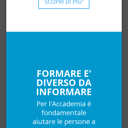
SCOPRI DI PIU'
FORMARE E'
DIVERSO DA
INFORMARE
Per l'Accademia è
fondamentale
aiutare le persone a