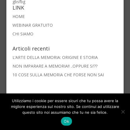
gbsfbg
LINK
HOME
WEBINAR GRATUITO
CHI SIAMO
Articoli recenti
L’ARTE DELLA MEMORIA: ORIGINE E STORIA
NON IMPARARE A MEMORIA!! ..OPPURE SI’??
10 COSE SULLA MEMORIA CHE FORSE NON SAI
Utilizziamo i cookie per essere sicuri che tu possa avere la
migliore esperienza sul nostro sito. Se continui ad utilizzare
Copyright © 2017 Scuola di Alta Formazione ACCADEMIA
questo sito noi assumiamo che tu ne sia felice.
MENTIS -Tutti i diritti riservati-
Ok