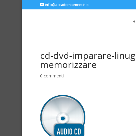
info@accademiamentis.it
H
cd-dvd-imparare-linu
memorizzare
0 commenti