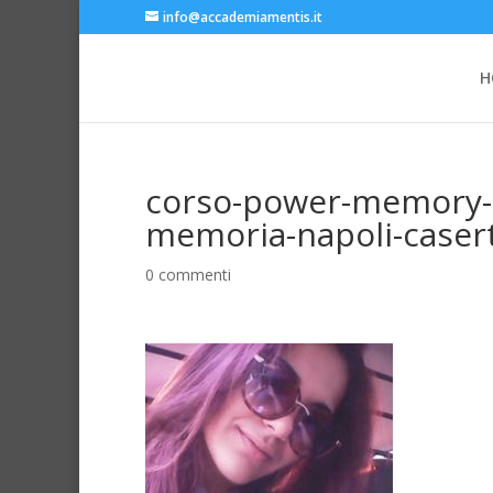
info@accademiamentis.it
H
corso-power-memory-
memoria-napoli-caser
0 commenti