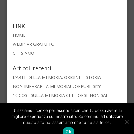
LINK
HOME
WEBINAR GRATUITO
CHI SIAMO
Articoli recenti
L’ARTE DELLA MEMORIA: ORIGINE E STORIA
NON IMPARARE A MEMORIA!! ..OPPURE SI’??
10 COSE SULLA MEMORIA CHE FORSE NON SAI
Utilizziamo i cookie per essere sicuri che tu possa avere la
migliore esperienza sul nostro sito. Se continui ad utilizzare
questo sito noi assumiamo che tu ne sia felice.
Copyright © 2017 Scuola di Alta Formazione ACCADEMIA
Ok